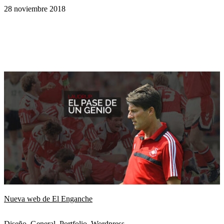
clientes
28 noviembre 2018
blog
¿hablamos?
aviso legal
política de privacidad
política de cookies
Nueva web de El Enganche
Diseño
,
General
,
Portfolio
,
Wordpress