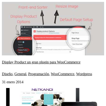
Display Product un gran plugin para WooCommerce
Diseño
,
General
,
Programación
,
WooCommerce
,
Wordpress
31 enero 2014