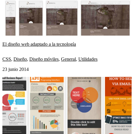
El diseño web adaptado a la tecnología
CSS
,
Diseño
,
Diseño móviles
,
General
,
Utilidades
23 junio 2014