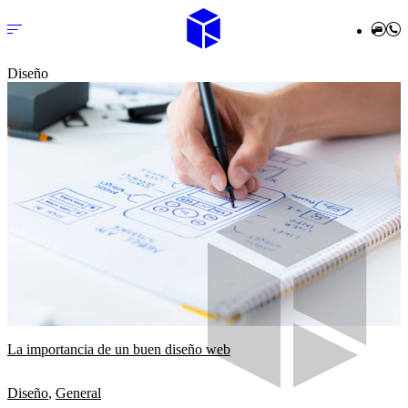
Diseño
inicio
nosotros
servicios
diseño web a medida
desarrollo en wordpress
mantenimiento wpo
La importancia de un buen diseño web
marketing digital
Diseño
,
General