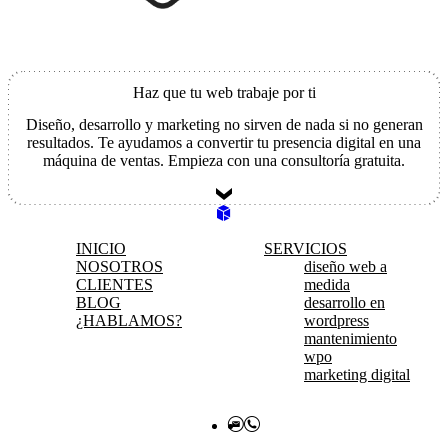
Haz que tu web trabaje por ti
Diseño, desarrollo y marketing no sirven de nada si no generan
resultados. Te ayudamos a convertir tu presencia digital en una
máquina de ventas. Empieza con una consultoría gratuita.
INICIO
SERVICIOS
NOSOTROS
diseño web a
CLIENTES
medida
BLOG
desarrollo en
¿HABLAMOS?
wordpress
He leido y acepto la
política de privacidad
.
mantenimiento
wpo
Responsable: Identidad: PIXEL ST (PEDRO PUIG CARLES) NIF: 25.400.673-W (Pedro Javier Puig
Carles). Dir. postal: Cl. Frígola nº 4-3º-11 de Paterna-Urb. Valterna-(Valencia). C.P.: 46.980. Teléfono:
marketing digital
626928764. Email: info@pixel.st