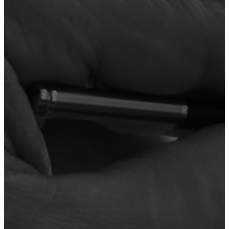
clientes
blog
¿hablamos?
aviso legal
política de privacidad
política de cookies