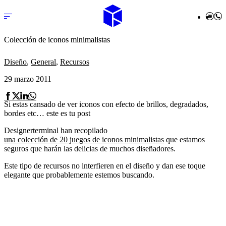
Colección de iconos minimalistas
inicio
Diseño
,
General
,
Recursos
29 marzo 2011
nosotros
Si estas cansado de ver iconos con efecto de brillos, degradados,
servicios
bordes etc… este es tu post
Designerterminal han recopilado
diseño web a medida
una colección de 20 juegos de iconos minimalistas
que estamos
seguros que harán las delicias de muchos diseñadores.
desarrollo en wordpress
mantenimiento wpo
Este tipo de recursos no interfieren en el diseño y dan ese toque
elegante que probablemente estemos buscando.
marketing digital
clientes